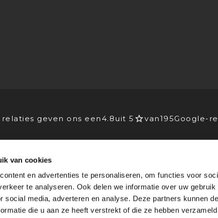
relaties geven ons een
4.8
uit 5
van
195
Google-re
ik van cookies
EIDERS
VOOR BEDRIJVEN
ontent en advertenties te personaliseren, om functies voor soci
Advies
erkeer te analyseren. Ook delen we informatie over uw gebruik
lichting
Stagebedrijven
or social media, adverteren en analyse. Deze partners kunnen 
rking
Agenda
ormatie die u aan ze heeft verstrekt of die ze hebben verzameld
 blogs
Nieuws & blogs