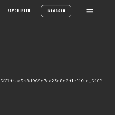
FAVORIETEN
INLOGGEN
e45f61d4aa548d969e7aa23d8d2d1ef40-d_640?