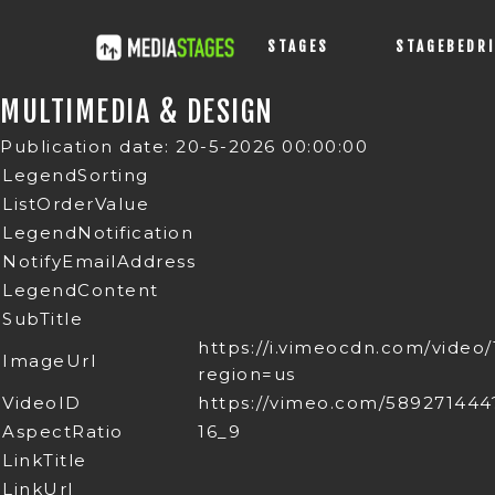
STAGES
STAGEBEDR
MULTIMEDIA & DESIGN
Publication date: 20-5-2026 00:00:00
LegendSorting
ListOrderValue
LegendNotification
NotifyEmailAddress
LegendContent
SubTitle
https://i.vimeocdn.com/vid
ImageUrl
region=us
VideoID
https://vimeo.com/589271444
AspectRatio
16_9
LinkTitle
LinkUrl