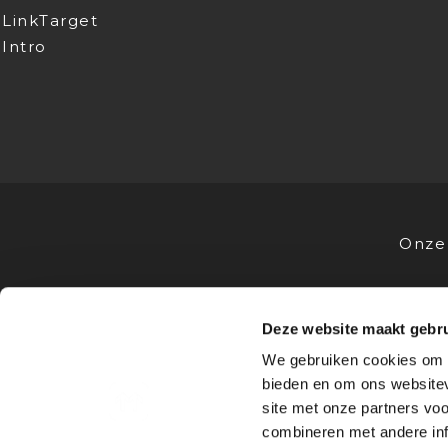
LinkTarget
Intro
Onze 
Deze website maakt gebru
VOOR STUDENTEN
VOOR OPL
We gebruiken cookies om c
Stages
Advies
bieden en om ons websitev
Bedrijfsprofielen
Stagevoor
site met onze partners vo
Sollicitatietips
Samenwe
combineren met andere inf
FAQ
Nieuws &