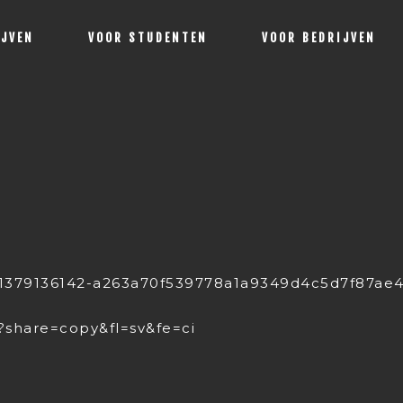
IJVEN
VOOR STUDENTEN
VOOR BEDRIJVEN
eo/1379136142-a263a70f539778a1a9349d4c5d7f87a
?share=copy&fl=sv&fe=ci