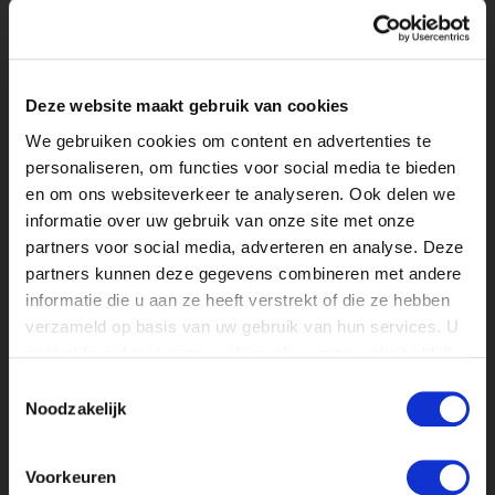
Het stagebedrijf zal dan voor de stagiair
een tewerkstellingsvergunning moeten
aanvragen bij het UWV. Bij de aanvraag
Deze website maakt gebruik van cookies
moeten diverse documenten worden
We gebruiken cookies om content en advertenties te
aangeleverd, o.a.:
personaliseren, om functies voor social media te bieden
een onderbouwde verklaring van de
en om ons websiteverkeer te analyseren. Ook delen we
opleiding dat de stage noodzakelijk is
informatie over uw gebruik van onze site met onze
voor de opleiding.
partners voor social media, adverteren en analyse. Deze
een driepuntscontract tussen
partners kunnen deze gegevens combineren met andere
stagebedrijf, stagiair en opleiding (te
informatie die u aan ze heeft verstrekt of die ze hebben
downloaden van de NUFFIC website)
verzameld op basis van uw gebruik van hun services. U
een contract tussen bedrijf en student
gaat akkoord met onze cookies als u onze website blijft
diploma's / inschrijvingsbewijs
gebruiken.
opleiding.
Toestemmingsselectie
Noodzakelijk
je moet aantoonbaar maken dat de
stagiair minimaal 50% van het
minimumloon aan inkomen heeft. Dit
Voorkeuren
mag bestaan uit o.a. beurs,