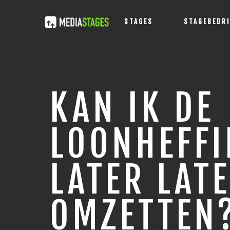
STAGES
STAGEBEDR
KAN IK DE
LOONHEFF
LATER LAT
OMZETTEN