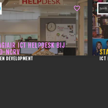
AGIAIR ICT HELPDESK BIJ
O-NCRV
ST
 EN DEVELOPMENT
ICT