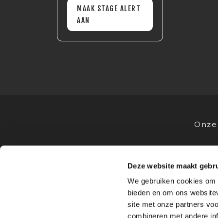
MAAK STAGE ALERT
AAN
Onze 
Deze website maakt gebru
VOOR STUDENTEN
VOOR OPL
We gebruiken cookies om c
Stages
Advies
bieden en om ons websitev
Bedrijfsprofielen
Stagevoor
site met onze partners vo
Sollicitatietips
Samenwe
combineren met andere inf