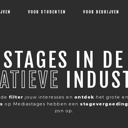
IJVEN
VOOR STUDENTEN
VOOR BEDRIJVEN
STAGES IN DE
ATIEVE
INDUS
n de
filter
jouw interesses en
ontdek
het grote en
es
op Mediastages hebben een
stagevergoedin
zon op.