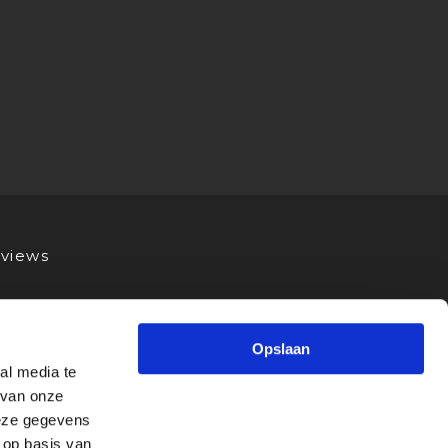
views
Opslaan
al media te
 van onze
deze gegevens
 op basis van