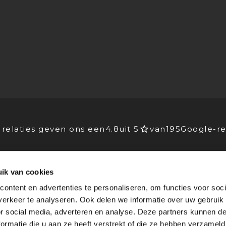
relaties geven ons een
4.8
uit 5
van
195
Google-re
ik van cookies
EIDERS
VOOR BEDRIJVEN
ontent en advertenties te personaliseren, om functies voor soci
Advies
erkeer te analyseren. Ook delen we informatie over uw gebruik
lichting
Stagebedrijven
or social media, adverteren en analyse. Deze partners kunnen 
rking
Agenda
ormatie die u aan ze heeft verstrekt of die ze hebben verzameld