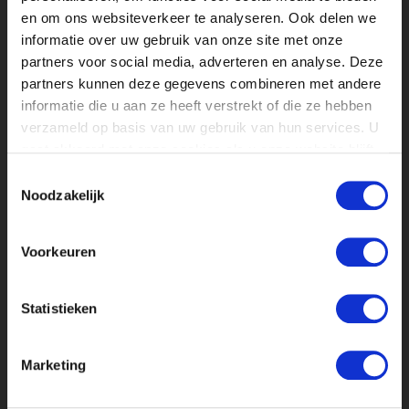
STAGIAIR DISNEY+
en om ons websiteverkeer te analyseren. Ook delen we
MARKETING EN COMMUNICATIE
informatie over uw gebruik van onze site met onze
partners voor social media, adverteren en analyse. Deze
partners kunnen deze gegevens combineren met andere
informatie die u aan ze heeft verstrekt of die ze hebben
verzameld op basis van uw gebruik van hun services. U
gaat akkoord met onze cookies als u onze website blijft
gebruiken.
Toestemmingsselectie
Noodzakelijk
STAGIAIR AFFILIATE DISTRIBUTION BIJ
Voorkeuren
DISNEY
MARKETING EN COMMUNICATIE
Statistieken
Marketing