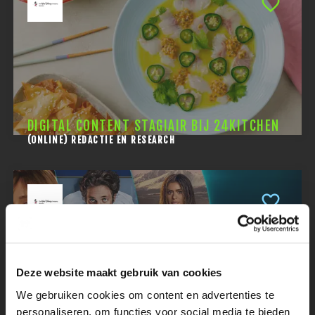
DIGITAL CONTENT STAGIAIR BIJ 24KITCHEN
(ONLINE) REDACTIE EN RESEARCH
Deze website maakt gebruik van cookies
We gebruiken cookies om content en advertenties te
SOCIAL MEDIA INFLUENCER MARKETING
personaliseren, om functies voor social media te bieden