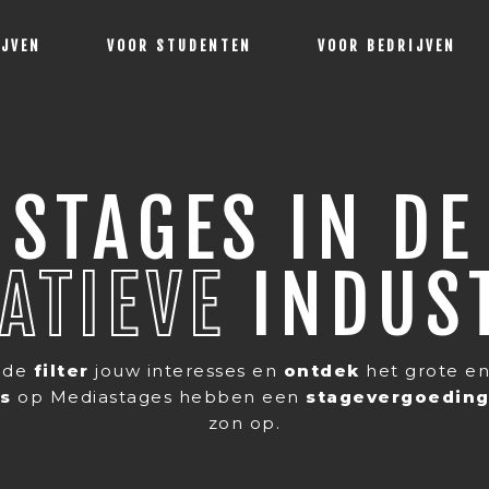
IJVEN
VOOR STUDENTEN
VOOR BEDRIJVEN
STAGES IN DE
ATIEVE
INDUS
n de
filter
jouw interesses en
ontdek
het grote en
es
op Mediastages hebben een
stagevergoedin
zon op.