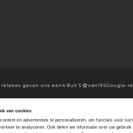
relaties geven ons een
4.8
uit 5
van
195
Google-re
ik van cookies
EIDERS
VOOR BEDRIJVEN
ontent en advertenties te personaliseren, om functies voor soci
Advies
erkeer te analyseren. Ook delen we informatie over uw gebruik
lichting
Stagebedrijven