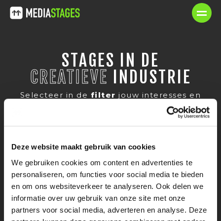
STAGES IN DE
CREATIEVE
INDUSTRIE
Selecteer in de
filter
jouw interesses en
ontdek
het grote en leuke stage
aanbod! Alle
stages
op Mediastages
hebben een
stagevergoeding
, voor
niets gaat de zon op.
Deze website maakt gebruik van cookies
We gebruiken cookies om content en advertenties te
personaliseren, om functies voor social media te bieden
en om ons websiteverkeer te analyseren. Ook delen we
informatie over uw gebruik van onze site met onze
Er zijn geen stages gevonden. Klik op
partners voor social media, adverteren en analyse. Deze
reset filter en wijzig je zoekopdracht.