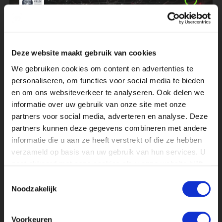
Deze website maakt gebruik van cookies
We gebruiken cookies om content en advertenties te
personaliseren, om functies voor social media te bieden
STAGIAIR VIDEOCOÖRDINATOR
en om ons websiteverkeer te analyseren. Ook delen we
AUDIO VISUEEL
informatie over uw gebruik van onze site met onze
partners voor social media, adverteren en analyse. Deze
partners kunnen deze gegevens combineren met andere
informatie die u aan ze heeft verstrekt of die ze hebben
verzameld op basis van uw gebruik van hun services. U
gaat akkoord met onze cookies als u onze website blijft
gebruiken.
Toestemmingsselectie
Noodzakelijk
SPORT CREATIVE PRODUCER BIJ
Voorkeuren