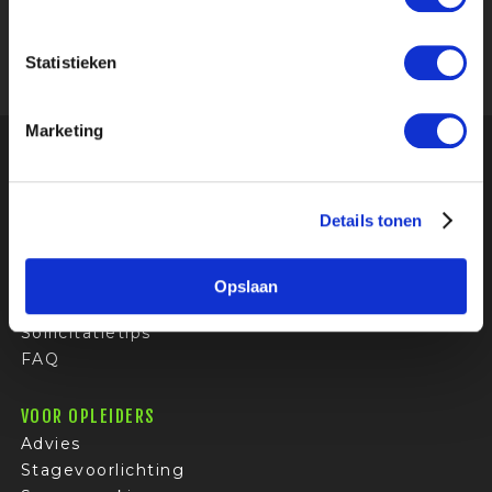
SOUTHFIELDS/FCF
PRODUCTIE EN EVENEMENTEN
Statistieken
Marketing
Onze relaties geven ons een
4.8
uit 5
van
195
Google-reviews
Details tonen
VOOR STUDENTEN
Stages
Opslaan
Bedrijfsprofielen
Sollicitatietips
FAQ
VOOR OPLEIDERS
Advies
Stagevoorlichting