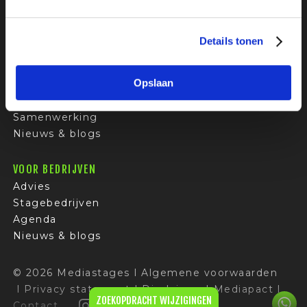
Sollicitatietips
FAQ
Details tonen
VOOR OPLEIDERS
Opslaan
Advies
Stagevoorlichting
Samenwerking
Nieuws & blogs
VOOR BEDRIJVEN
Advies
Stagebedrijven
Agenda
Nieuws & blogs
© 2026 Mediastages
I
Algemene voorwaarden
I
Privacy statement
I
Disclaimer
I
Mediapact
I
ZOEKOPDRACHT WIJZIGINGEN
Contact