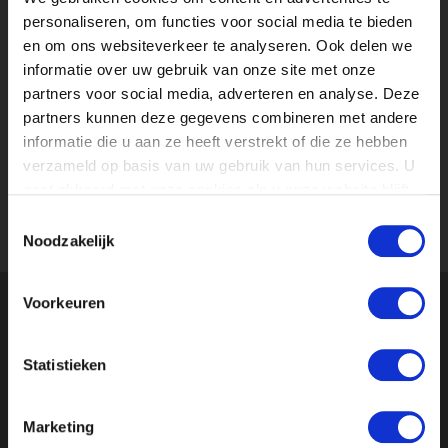
personaliseren, om functies voor social media te bieden
en om ons websiteverkeer te analyseren. Ook delen we
informatie over uw gebruik van onze site met onze
partners voor social media, adverteren en analyse. Deze
partners kunnen deze gegevens combineren met andere
informatie die u aan ze heeft verstrekt of die ze hebben
PRODUCTIE STAGIAIR BIJ THE VOICE OF
verzameld op basis van uw gebruik van hun services. U
HOLLAND
gaat akkoord met onze cookies als u onze website blijft
PRODUCTIE EN EVENEMENTEN
gebruiken.
Toestemmingsselectie
Noodzakelijk
Voorkeuren
Onze relaties geven ons een
4.8
uit 5
van
195
Google-reviews
Statistieken
VOOR STUDENTEN
Stages
Marketing
Bedrijfsprofielen