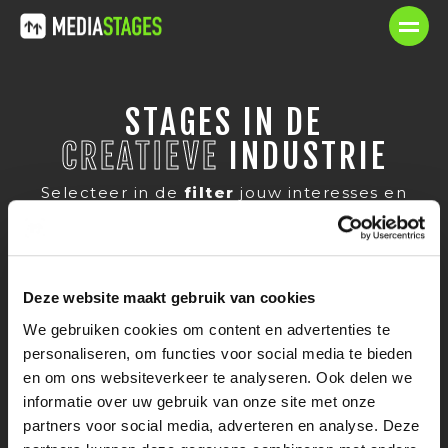
STAGES IN DE
CREATIEVE
INDUSTRIE
Selecteer in de
filter
jouw interesses en
ontdek
het grote en leuke stage
aanbod! Alle
stages
op Mediastages
hebben een
stagevergoeding
, voor
niets gaat de zon op.
Deze website maakt gebruik van cookies
We gebruiken cookies om content en advertenties te
personaliseren, om functies voor social media te bieden
en om ons websiteverkeer te analyseren. Ook delen we
informatie over uw gebruik van onze site met onze
Er zijn geen stages gevonden. Klik op
partners voor social media, adverteren en analyse. Deze
reset filter en wijzig je zoekopdracht.