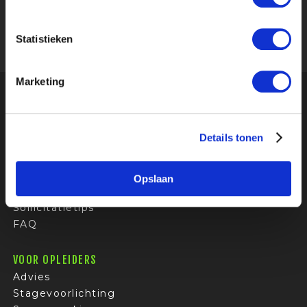
IMMERSIVE EXPERIENCE
AUDIO VISUEEL
Statistieken
Marketing
Onze relaties geven ons een
4.8
uit 5
van
195
Google-reviews
Details tonen
VOOR STUDENTEN
Stages
Opslaan
Bedrijfsprofielen
Sollicitatietips
FAQ
VOOR OPLEIDERS
Advies
Stagevoorlichting