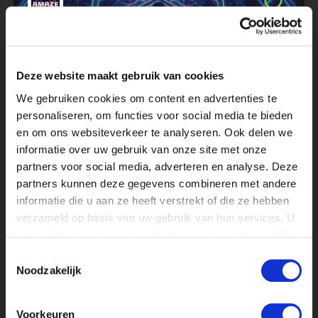
Deze website maakt gebruik van cookies
We gebruiken cookies om content en advertenties te
MARKETING STAGIAIR BIJ IMMERSIVE
personaliseren, om functies voor social media te bieden
EXPERIENCE
en om ons websiteverkeer te analyseren. Ook delen we
MARKETING EN COMMUNICATIE
informatie over uw gebruik van onze site met onze
partners voor social media, adverteren en analyse. Deze
partners kunnen deze gegevens combineren met andere
informatie die u aan ze heeft verstrekt of die ze hebben
verzameld op basis van uw gebruik van hun services. U
gaat akkoord met onze cookies als u onze website blijft
gebruiken.
Toestemmingsselectie
Noodzakelijk
TECHNISCHE PRODUCTIE STAGIAIR BIJ
Voorkeuren