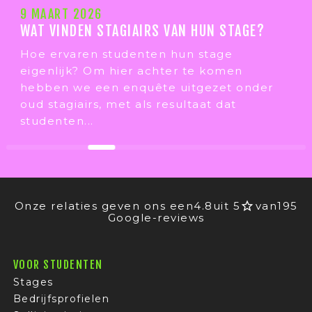
9 MAART 2026
WAT VINDEN STAGIAIRS VAN HUN STAGE?
Hoe ervaren studenten hun stage
eigenlijk? Om hier achter te komen
hebben we een enquête uitgezet onder
oud stagiairs, met als resultaat dat
studenten...
Onze relaties geven ons een
4.8
uit 5
van
195
Google-reviews
VOOR STUDENTEN
Stages
Bedrijfsprofielen