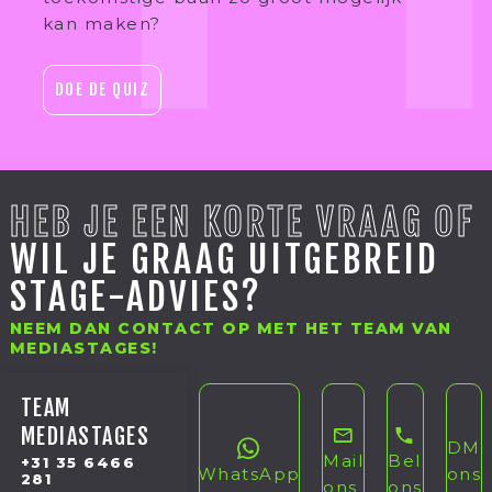
kan maken?
DOE DE QUIZ
HEB JE EEN KORTE VRAAG OF
WIL JE GRAAG UITGEBREID
STAGE-ADVIES?
NEEM DAN CONTACT OP MET HET TEAM VAN
MEDIASTAGES!
TEAM
MEDIASTAGES
DM
Mail
Bel
+31 35 6466
WhatsApp
ons
281
ons
ons