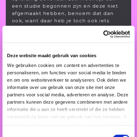
een studie begonnen zijn en deze niet
afgemaakt hebben, benoem dat dan
ook, want daar heb je toch ook iets
geleerd.
5. Werkervaring
Ook hier zet je dat wat je nu doet
bovenaan. Bijbaantjes en
Deze website maakt gebruik van cookies
vrijwilligerswerk zeggen veel over jou,
We gebruiken cookies om content en advertenties te
dus vermeld deze ook. Opdrachten die
personaliseren, om functies voor social media te bieden
je vanuit je studie hebt gedaan kan je
en om ons websiteverkeer te analyseren. Ook delen we
hier ook vermelden.
informatie over uw gebruik van onze site met onze
6. Check check
partners voor social media, adverteren en analyse. Deze
Ook voor je cv geldt dat deze foutloos
partners kunnen deze gegevens combineren met andere
moet zijn, laat dit controleren als je
informatie die u aan ze heeft verstrekt of die ze hebben
weet dat hier jouw kracht niet ligt.
verzameld op basis van uw gebruik van hun services. U
gaat akkoord met onze cookies als u onze website blijft
7. Referenties
gebruiken.
Toestemmingsselectie
Als je referenties hebt van vorige stages