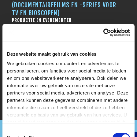
(DOCUMENTAIREFILMS EN -SERIES VOOR
TV EN BIOSCOPEN)
PRODUCTIE EN EVENEMENTEN
PROJECTMANAGEMENT STAGIAIR
DIVERSITEIT INCLUSIE IN MEDIA
PRODUCTIE EN EVENEMENTEN
Deze website maakt gebruik van cookies
PRODUCTIE STAGIAIR BIJ CONCEPT
We gebruiken cookies om content en advertenties te
STREET - CREATIE- EN
personaliseren, om functies voor social media te bieden
PRODUCTIEBEDRIJF
en om ons websiteverkeer te analyseren. Ook delen we
PRODUCTIE EN EVENEMENTEN
informatie over uw gebruik van onze site met onze
partners voor social media, adverteren en analyse. Deze
partners kunnen deze gegevens combineren met andere
informatie die u aan ze heeft verstrekt of die ze hebben
verzameld op basis van uw gebruik van hun services. U
gaat akkoord met onze cookies als u onze website blijft
gebruiken.
Toestemmingsselectie