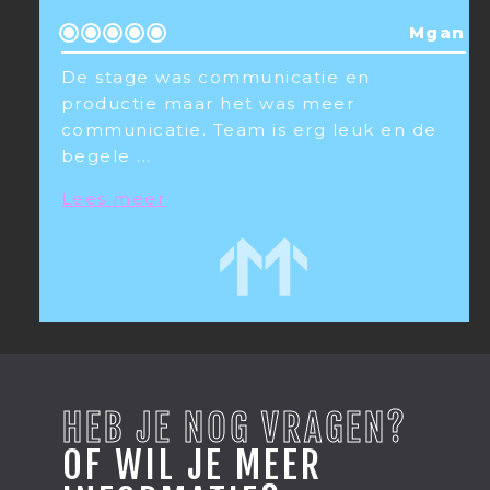
Mgan
De stage was communicatie en
productie maar het was meer
communicatie. Team is erg leuk en de
begele
...
Lees meer
HEB JE NOG VRAGEN?
OF WIL JE MEER