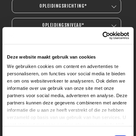
OPLEIDINGSRICHTING*
OPLEIDINGSNIVEAU*
Deze website maakt gebruik van cookies
We gebruiken cookies om content en advertenties te
personaliseren, om functies voor social media te bieden
en om ons websiteverkeer te analyseren. Ook delen we
informatie over uw gebruik van onze site met onze
partners voor social media, adverteren en analyse. Deze
partners kunnen deze gegevens combineren met andere
informatie die u aan ze heeft verstrekt of die ze hebben
verzameld op basis van uw gebruik van hun services. U
gaat akkoord met onze cookies als u onze website blijft
gebruiken.
Toestemmingsselectie