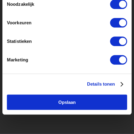
Noodzakelijk
Voorkeuren
Statistieken
upload cv*
pdf, doc, docx of rtf en max. 4mb
Marketing
Let op: alleen het laatst geuploade cv wordt
getoond aan alle bedrijven.
Ik ga akkoord met de
voorwaarden en
Details tonen
privacyrichtlijn
.
*
Opslaan
VERSTUREN