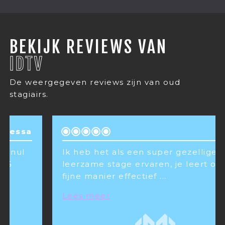
BEKIJK REVIEWS VAN
IDTV
De weergegeven reviews zijn van oud
stagiairs.
dayen
Ik heb het als een super gezellige en
leerzame stage ervaren, je leert op een
fijne manier effectief
...
Lees meer