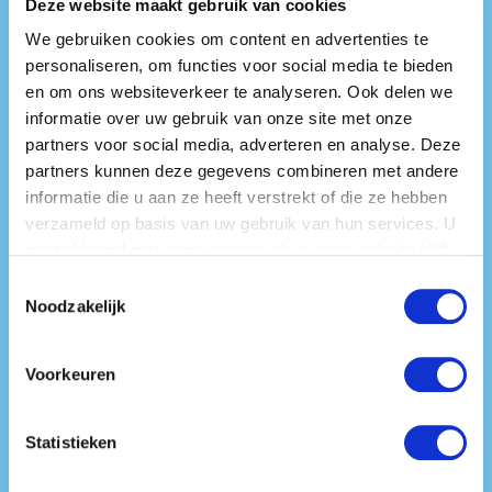
Deze website maakt gebruik van cookies
WERKEN BIJ IDTV
MEER OVER DIT BEDRIJF
We gebruiken cookies om content en advertenties te
personaliseren, om functies voor social media te bieden
IDTV is een echte verhalenmaker. A
en om ons websiteverkeer te analyseren. Ook delen we
storytelling company. Wij weten als geen
informatie over uw gebruik van onze site met onze
ander dat we met een boeiend verhaal de
partners voor social media, adverteren en analyse. Deze
doelstellingen van onze klanten kunnen
partners kunnen deze gegevens combineren met andere
realiseren. Dat we daardoor mensen
informatie die u aan ze heeft verstrekt of die ze hebben
raken, in beweging krijgen, motiveren en
verzameld op basis van uw gebruik van hun services. U
zelfs veranderen. Wij vertellen al meer dan
gaat akkoord met onze cookies als u onze website blijft
40 jaar verhalen. Wij kennen de macht van
gebruiken.
Toestemmingsselectie
de zappende kijker. En begrijpen hoe je
Noodzakelijk
aandacht krijgt en vasthoudt. Hoe je
mensen verleidt om de verhalen van onze
Voorkeuren
klanten door te laten vertellen. Want een
goed verhaal reist zelfstandig de wereld
over. Wij weten hoe je een verhaal maakt.
Statistieken
Of het nu gaat om organisaties, merken,
producten, diensten, processen of