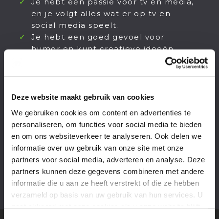
Je hebt een passie voor tv en media,
en je volgt alles wat er op tv en
social media speelt.
Je hebt een goed gevoel voor
humor en kunt creatieve ideeën
aandragen.
Je bent per august beschikbaar voor
minimaal vier dagen per week tot en
met medio oktober.
Deze website maakt gebruik van cookies
Je woont bij voorkeur in (de buurt
We gebruiken cookies om content en advertenties te
van) Amsterdam.
personaliseren, om functies voor social media te bieden
Het hebben van rijbewijs B is een
en om ons websiteverkeer te analyseren. Ook delen we
pre
informatie over uw gebruik van onze site met onze
Je hebt geen 9-5 mentaliteit en
partners voor social media, adverteren en analyse. Deze
bent flexibel inzetbaar.
partners kunnen deze gegevens combineren met andere
informatie die u aan ze heeft verstrekt of die ze hebben
verzameld op basis van uw gebruik van hun services. U
gaat akkoord met onze cookies als u onze website blijft
gebruiken.