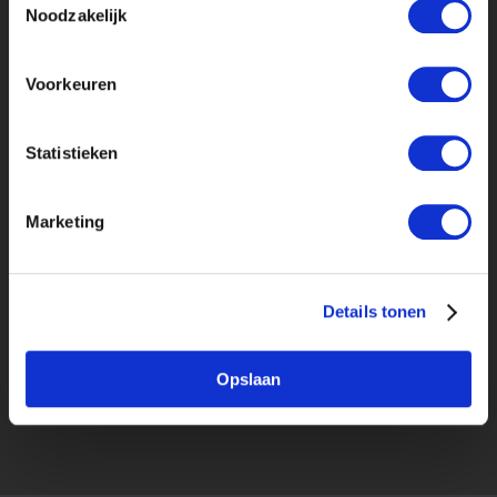
Noodzakelijk
Voorkeuren
Statistieken
upload cv*
pdf, doc, docx of rtf en max. 4mb
Marketing
Let op: alleen het laatst geuploade cv wordt
getoond aan alle bedrijven.
Ik ga akkoord met de
voorwaarden en
Details tonen
privacyrichtlijn
.
*
Opslaan
VERSTUREN