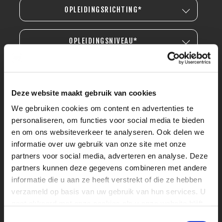
OPLEIDINGSRICHTING*
OPLEIDINGSNIVEAU*
Deze website maakt gebruik van cookies
We gebruiken cookies om content en advertenties te
personaliseren, om functies voor social media te bieden
en om ons websiteverkeer te analyseren. Ook delen we
informatie over uw gebruik van onze site met onze
partners voor social media, adverteren en analyse. Deze
partners kunnen deze gegevens combineren met andere
informatie die u aan ze heeft verstrekt of die ze hebben
verzameld op basis van uw gebruik van hun services. U
gaat akkoord met onze cookies als u onze website blijft
gebruiken.
Toestemmingsselectie