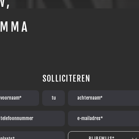
W,
AMMA
SOLLICITEREN
RIJBEWIJS*