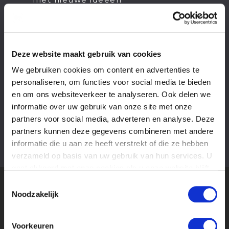
Je werkt graag in een dynamische
omgeving
Je hebt interesse in de maatschappij
(en politiek en gedragsverandering)
Deze website maakt gebruik van cookies
Je volgt een hbo- of wo-opleiding in
We gebruiken cookies om content en advertenties te
communicatie, media, multimedia of
personaliseren, om functies voor social media te bieden
design (mbo kan ook als je overtuigd
en om ons websiteverkeer te analyseren. Ook delen we
bent dat dit jouw stage is)
informatie over uw gebruik van onze site met onze
Je hebt een (Apple-)laptop die
partners voor social media, adverteren en analyse. Deze
geschikt is voor design
partners kunnen deze gegevens combineren met andere
informatie die u aan ze heeft verstrekt of die ze hebben
verzameld op basis van uw gebruik van hun services. U
gaat akkoord met onze cookies als u onze website blijft
gebruiken.
Toestemmingsselectie
Noodzakelijk
MEER STAGES
IN
VAKGEBIED
Voorkeuren