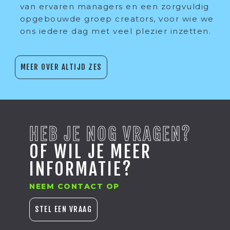
van ervaren managers en een zorgvuldig
opgebouwde groep creators, voor wie we
ons iedere dag met veel plezier inzetten.
MEER OVER ALTIJD ZES
HEB JE NOG VRAGEN?
OF WIL JE MEER
INFORMATIE?
NEEM CONTACT OP
STEL EEN VRAAG