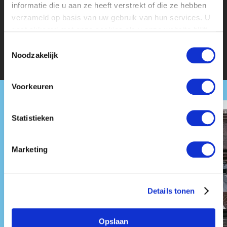
EXPERIENCE HIGHLIGHT OF HOLLAND
informatie die u aan ze heeft verstrekt of die ze hebben
verzameld op basis van uw gebruik van hun services. U
MARKETING EN COMMUNICATIE
gaat akkoord met onze cookies als u onze website blijft
gebruiken.
Toestemmingsselectie
Noodzakelijk
Voorkeuren
Statistieken
Marketing
Details tonen
Opslaan