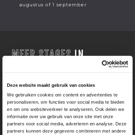
augustus of 1 september
MEER STAGES
IN
VAKGEBIED
STAGIAIR MARKETINGCOMMUNICATIE BIJ
WBOOKS - UITGEVERIJ
Deze website maakt gebruik van cookies
MARKETING EN COMMUNICATIE
We gebruiken cookies om content en advertenties te
personaliseren, om functies voor social media te bieden
STAGIAIR SALES EN EVENTS BIJ
en om ons websiteverkeer te analyseren. Ook delen we
EXPERIENCE HIGHLIGHT OF HOLLAND
informatie over uw gebruik van onze site met onze
MARKETING EN COMMUNICATIE
partners voor social media, adverteren en analyse. Deze
STAGIAIR CONTENT MARKETING BIJ
partners kunnen deze gegevens combineren met andere