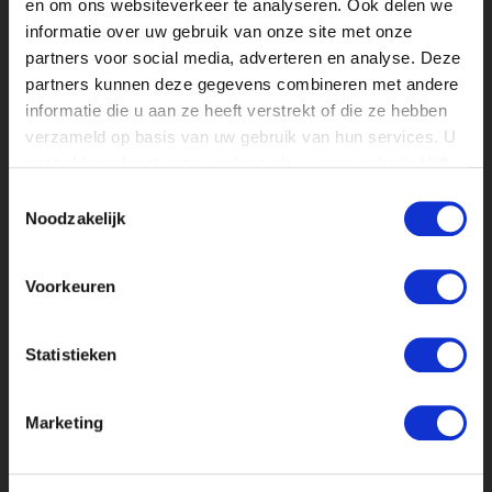
en om ons websiteverkeer te analyseren. Ook delen we
MEER STAGES
IN
informatie over uw gebruik van onze site met onze
VAKGEBIED
partners voor social media, adverteren en analyse. Deze
partners kunnen deze gegevens combineren met andere
informatie die u aan ze heeft verstrekt of die ze hebben
(ONLINE) MARKETING STAGIAIR BIJ
verzameld op basis van uw gebruik van hun services. U
UITGEVERIJ VBK MEDIA
gaat akkoord met onze cookies als u onze website blijft
MARKETING EN COMMUNICATIE
gebruiken.
Toestemmingsselectie
MARKETING / COMMUNICATIE STAGIAIR
Noodzakelijk
BIJ CANAL+
MARKETING EN COMMUNICATIE
Voorkeuren
CONTENT STAGIAIR VOOR ZIN IN
FEELGOOD, HET LEUKSTE
Statistieken
FEELGOODPLATFORM VAN NEDERLAND EN
BELGIË
MARKETING EN COMMUNICATIE
Marketing