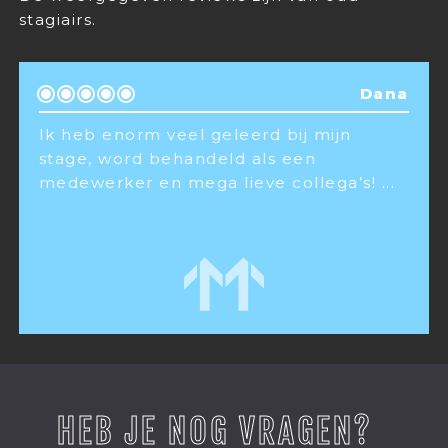
stagiairs.
Sarah
Ik heb er een super leuke tijd gehad
met geweldige mensen. Ik heb er
geleerd social media posts te m
...
Lees meer
HEB JE NOG VRAGEN?