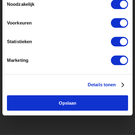
Noodzakelijk
Voorkeuren
Statistieken
upload cv*
pdf, doc, docx of rtf en max. 4mb
Marketing
Let op: alleen het laatst geuploade cv wordt
getoond aan alle bedrijven.
Ik ga akkoord met de
voorwaarden en
Details tonen
privacyrichtlijn
.
*
Opslaan
VERSTUREN