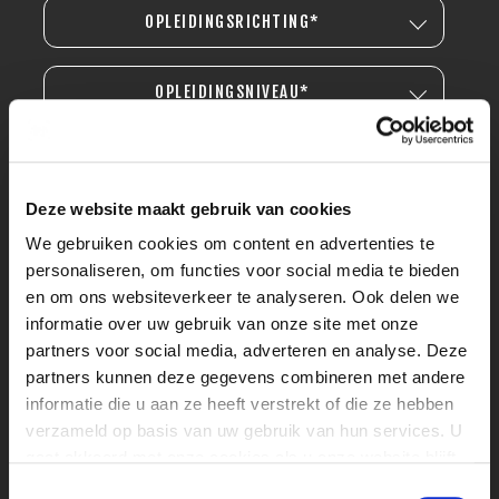
OPLEIDINGSRICHTING*
OPLEIDINGSNIVEAU*
Deze website maakt gebruik van cookies
We gebruiken cookies om content en advertenties te
personaliseren, om functies voor social media te bieden
en om ons websiteverkeer te analyseren. Ook delen we
informatie over uw gebruik van onze site met onze
partners voor social media, adverteren en analyse. Deze
partners kunnen deze gegevens combineren met andere
informatie die u aan ze heeft verstrekt of die ze hebben
verzameld op basis van uw gebruik van hun services. U
gaat akkoord met onze cookies als u onze website blijft
gebruiken.
Toestemmingsselectie