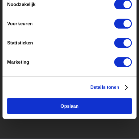
Noodzakelijk
Voorkeuren
Statistieken
upload cv*
pdf, doc, docx of rtf en max. 4mb
Marketing
Let op: alleen het laatst geuploade cv wordt
getoond aan alle bedrijven.
Ik ga akkoord met de
voorwaarden en
Details tonen
privacyrichtlijn
.
*
Opslaan
VERSTUREN