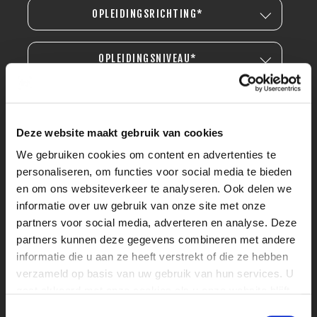
OPLEIDINGSRICHTING*
OPLEIDINGSNIVEAU*
Deze website maakt gebruik van cookies
We gebruiken cookies om content en advertenties te
personaliseren, om functies voor social media te bieden
en om ons websiteverkeer te analyseren. Ook delen we
informatie over uw gebruik van onze site met onze
partners voor social media, adverteren en analyse. Deze
partners kunnen deze gegevens combineren met andere
informatie die u aan ze heeft verstrekt of die ze hebben
verzameld op basis van uw gebruik van hun services. U
gaat akkoord met onze cookies als u onze website blijft
gebruiken.
Toestemmingsselectie