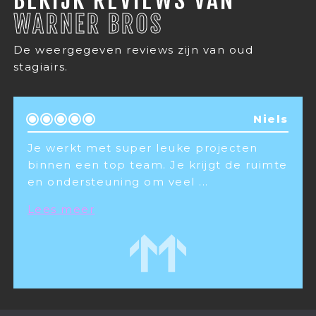
BEKIJK REVIEWS VAN
WARNER BROS
De weergegeven reviews zijn van oud
stagiairs.
Niels
cten
Ontzettend bijzondere, diverse en
e ruimte
leerzame stage gehad bij Warner B