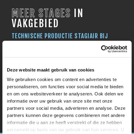
MEER STAGES
IN
VAKGEBIED
TECHNISCHE PRODUCTIE STAGIAIR BIJ
IMMERSIVE EXPERIENCE
AUDIO VISUEEL
STAGIAIR VIDEOCOÖRDINATOR
AUDIO VISUEEL
Deze website maakt gebruik van cookies
We gebruiken cookies om content en advertenties te
STAGIAIR CAMERA EN LICHT BIJ SERIE
personaliseren, om functies voor social media te bieden
WELKOM THUIS
en om ons websiteverkeer te analyseren. Ook delen we
AUDIO VISUEEL
informatie over uw gebruik van onze site met onze
partners voor social media, adverteren en analyse. Deze
partners kunnen deze gegevens combineren met andere
informatie die u aan ze heeft verstrekt of die ze hebben
verzameld op basis van uw gebruik van hun services. U