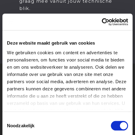
graag mee vanuit jouw technische
blik.
Houdt van plannen en orde bewaren
en wil hierin verder ontwikkelen;
Kunt goed samenwerken en
communiceren.
Deze website maakt gebruik van cookies
We gebruiken cookies om content en advertenties te
personaliseren, om functies voor social media te bieden
en om ons websiteverkeer te analyseren. Ook delen we
informatie over uw gebruik van onze site met onze
partners voor social media, adverteren en analyse. Deze
MEER STAGES
IN
partners kunnen deze gegevens combineren met andere
VAKGEBIED
informatie die u aan ze heeft verstrekt of die ze hebben
verzameld op basis van uw gebruik van hun services. U
TECHNISCHE PRODUCTIE STAGIAIR BIJ
gaat akkoord met onze cookies als u onze website blijft
IMMERSIVE EXPERIENCE
gebruiken.
Toestemmingsselectie
AUDIO VISUEEL
Noodzakelijk