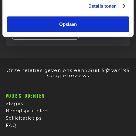
Details tonen
groep studenten aan te spreken in jouw
vacaturetekst?
Opslaan
BEKIJK ALLE MOGELIJKHEDEN
Onze relaties geven ons een
4.8
uit 5
van
195
Google-reviews
VOOR STUDENTEN
Stages
Bedrijfsprofielen
Sollicitatietips
FAQ