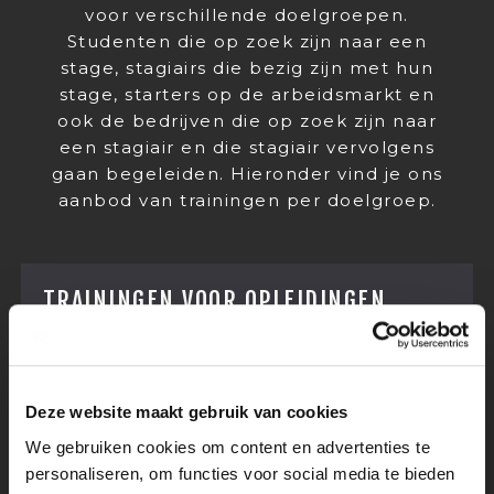
voor verschillende doelgroepen.
Studenten die op zoek zijn naar een
stage, stagiairs die bezig zijn met hun
stage, starters op de arbeidsmarkt en
ook de bedrijven die op zoek zijn naar
een stagiair en die stagiair vervolgens
gaan begeleiden. Hieronder vind je ons
aanbod van trainingen per doelgroep.
TRAININGEN VOOR OPLEIDINGEN
Gaan jouw studenten voor het eerst
stagelopen en wil je ze een zetje in de
goede richting sturen? Wij bieden onder
Deze website maakt gebruik van cookies
andere een gastles op school en
trainingen over het schrijven van een
We gebruiken cookies om content en advertenties te
ijzersterke sollicitatiebrief, een CV waar
personaliseren, om functies voor social media te bieden