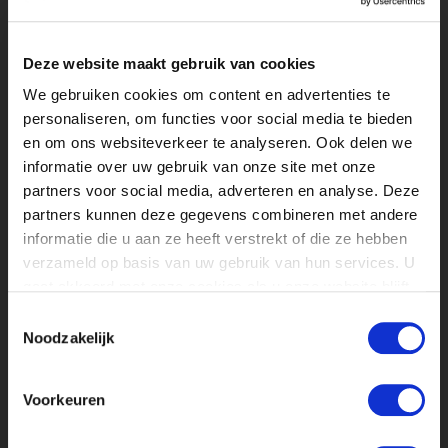
en delen studenten hun interessantste
ervaringen met je. Uiteraard kan je al je
persoonlijke vragen aan ons stellen.
Deze website maakt gebruik van cookies
KLIK HIER EN JE BENT ER BIJ!
We gebruiken cookies om content en advertenties te
personaliseren, om functies voor social media te bieden
en om ons websiteverkeer te analyseren. Ook delen we
informatie over uw gebruik van onze site met onze
partners voor social media, adverteren en analyse. Deze
Gepubliceerd op: 11 mei 2023
partners kunnen deze gegevens combineren met andere
informatie die u aan ze heeft verstrekt of die ze hebben
verzameld op basis van uw gebruik van hun services. U
gaat akkoord met onze cookies als u onze website blijft
gebruiken.
Toestemmingsselectie
Noodzakelijk
Voorkeuren