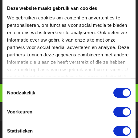
een stage. Dit evenement zal online
Deze website maakt gebruik van cookies
plaatsvinden, waar we elke dag dieper op
We gebruiken cookies om content en advertenties te
een onderdeel van de zoektocht
personaliseren, om functies voor social media te bieden
inzoomen.
en om ons websiteverkeer te analyseren. Ook delen we
informatie over uw gebruik van onze site met onze
Gepubliceerd op: 29 september 2025
partners voor social media, adverteren en analyse. Deze
partners kunnen deze gegevens combineren met andere
informatie die u aan ze heeft verstrekt of die ze hebben
LEES HIER ALLES OVER DVDM26 EN BESTEL JE TICKET!
verzameld op basis van uw gebruik van hun services. U
gaat akkoord met onze cookies als u onze website blijft
gebruiken.
Toestemmingsselectie
Noodzakelijk
Voorkeuren
Statistieken
Onze relaties geven ons een
4.8
uit 5
van
195