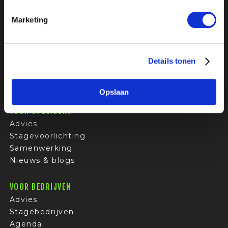
Google-reviews
Marketing
VOOR STUDENTEN
Stages
Bedrijfsprofielen
Details tonen
Sollicitatietips
FAQ
Opslaan
VOOR OPLEIDERS
Advies
Stagevoorlichting
Samenwerking
Nieuws & blogs
VOOR BEDRIJVEN
Advies
Stagebedrijven
Agenda