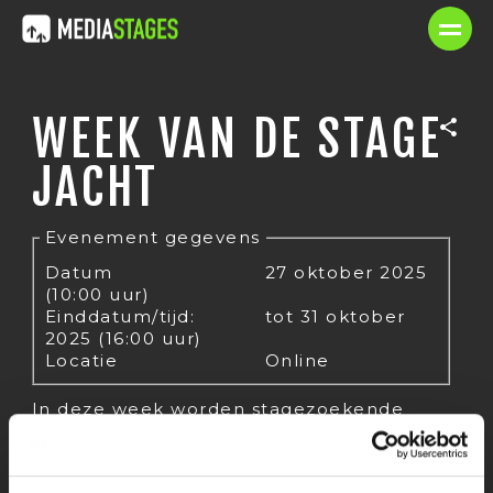
WEEK VAN DE STAGE
JACHT
Evenement gegevens
Datum
27 oktober 2025
(10:00 uur)
Einddatum/tijd:
tot 31 oktober
2025 (16:00 uur)
Locatie
Online
In deze week worden stagezoekende
studenten door ons meegenomen door
het hele sollicitatieproces en
klaargestoomd voor hun zoektocht naar