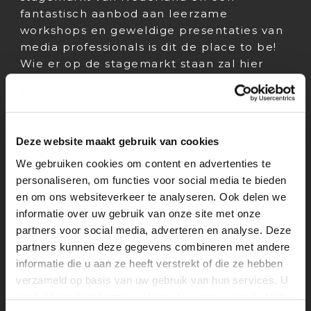
fantastisch aanbod aan leerzame
workshops en geweldige presentaties van
media professionals is dit de place to be!
Wie er op de stagemarkt staan zal hier
bekend worden gemaakt.
Zet dus alvast donderdag 23 april 2026 in
de agenda én in de roosters, want dan zal
Deze website maakt gebruik van cookies
de volgende DVDM plaatsvinden.
We gebruiken cookies om content en advertenties te
Gepubliceerd op: 23 april 2025
personaliseren, om functies voor social media te bieden
en om ons websiteverkeer te analyseren. Ook delen we
informatie over uw gebruik van onze site met onze
partners voor social media, adverteren en analyse. Deze
partners kunnen deze gegevens combineren met andere
informatie die u aan ze heeft verstrekt of die ze hebben
verzameld op basis van uw gebruik van hun services. U
gaat akkoord met onze cookies als u onze website blijft