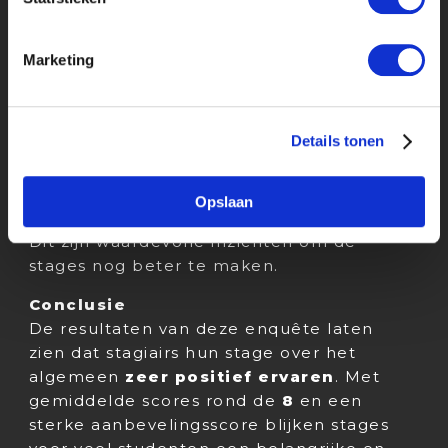
Wat kan beter?
Tegelijkertijd noemen studenten ook
verbeterpunten, zoals meer ruimte en
Marketing
tijd voor evaluatie- en
feedbackmomenten. Ook geven de
studenten aan het fijn te vinden als er
Details tonen
duidelijkere verwachtingen vooraf worden
afgesproken en dat er voldoende tijd
Opslaan
moet zijn voor begeleiding.
Dit zijn waardevolle inzichten om de
stages nog beter te maken.
Conclusie
De resultaten van deze enquête laten
zien dat stagiairs hun stage over het
algemeen
zeer positief ervaren
. Met
gemiddelde scores rond de
8
en een
sterke aanbevelingsscore blijken stages