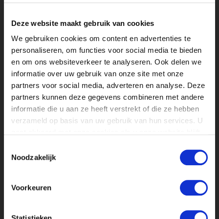
Een belangrijke vraag in de enquête was:
zou je deze stage aanraden aan
Deze website maakt gebruik van cookies
andere studenten?
We gebruiken cookies om content en advertenties te
Maar liefst
80% van de studenten geeft
personaliseren, om functies voor social media te bieden
e
en 8
of hoger op deze vraag. Dat
en om ons websiteverkeer te analyseren. Ook delen we
betekent dat een grote meerderheid hun
informatie over uw gebruik van onze site met onze
stage positief genoeg vindt om anderen
partners voor social media, adverteren en analyse. Deze
hetzelfde aan te raden.
partners kunnen deze gegevens combineren met andere
informatie die u aan ze heeft verstrekt of die ze hebben
Wat gaat er goed?
verzameld op basis van uw gebruik van hun services. U
Uit de open reacties komen een aantal
gaat akkoord met onze cookies als u onze website blijft
duidelijke positieve punten naar voren,
gebruiken.
zoals een goede en gezellige werksfeer
Toestemmingsselectie
Noodzakelijk
en dat de studenten veel leren in een
korte tijd. Ook geven de oud stagiairs aan
veel praktijkervaring te hebben
Voorkeuren
opgedaan en dat er genoeg ruimte was
voor persoonlijke ontwikkeling.
Statistieken