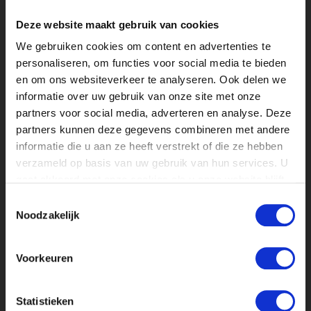
ontdekte ik steeds beter waar mijn
kwaliteiten en interesses liggen.
Deze website maakt gebruik van cookies
Tot slot wil ik NPO 3FM ontzettend
We gebruiken cookies om content en advertenties te
bedanken voor alle kansen, het
personaliseren, om functies voor social media te bieden
vertrouwen en de begeleiding die ik heb
en om ons websiteverkeer te analyseren. Ook delen we
gekregen. Bedankt dat ik mijn passie voor
informatie over uw gebruik van onze site met onze
muziek, verhalen vertellen en content
partners voor social media, adverteren en analyse. Deze
maken zo goed heb mogen combineren.
partners kunnen deze gegevens combineren met andere
Bedankt voor alle bijzondere momenten,
informatie die u aan ze heeft verstrekt of die ze hebben
de leerzame ervaringen en de ruimte om
verzameld op basis van uw gebruik van hun services. U
mezelf te ontwikkelen. Ik ga deze
gaat akkoord met onze cookies als u onze website blijft
periode enorm missen en kijk met
gebruiken.
Toestemmingsselectie
ontzettend veel plezier terug op deze
Noodzakelijk
stage. Dank jullie wel, 3FM!
Voorkeuren
Publicatie datum: 25 juni 2026
Statistieken