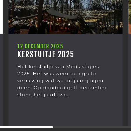
10 DECEMBER 2025
HOE WAS JOUW LUNCH?
Zomaar een lunchgesprek bij
es
Mediastages. Wat begon met he
te
eten van Kaki fruit eindigt in een
ngen
gesprek over ‘leven na de dood’.
ember
Hoe dan? Franciska...