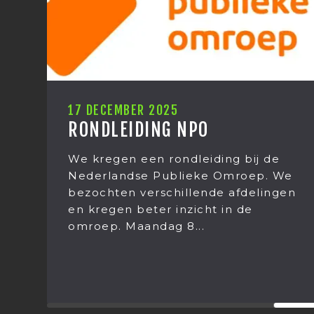
12 DECEMBER 2025
KERSTUITJE 2025
ng bij de
Het kerstuitje van Mediastag
Omroep. We
2025. Het was weer een gro
 afdelingen
verrassing wat we dit jaar gi
in de
doen! Op donderdag 11 dec
stond het jaarlijkse...