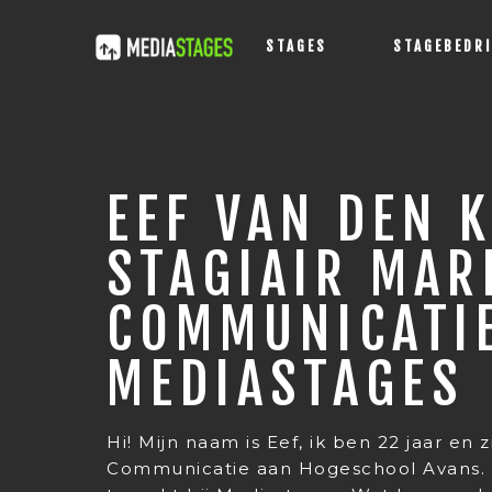
STAGES
STAGEBEDR
EEF VAN DEN 
STAGIAIR MAR
COMMUNICATIE
MEDIASTAGES
Hi! Mijn naam is Eef, ik ben 22 jaar en z
Communicatie aan Hogeschool Avans. 