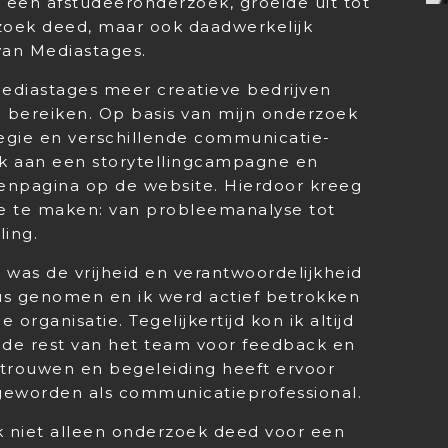
s een afstudeeronderzoek, groeide uit tot
rzoek deed, maar ook daadwerkelijk
an Mediastages.
Mediastages meer creatieve bedrijven
n bereiken. Op basis van mijn onderzoek
egie en verschillende communicatie-
ik aan een storytellingcampagne en
venpagina op de website. Hierdoor kreeg
ee te maken: van probleemanalyse tot
ling.
 was de vrijheid en verantwoordelijkheid
eus genomen en ik werd actief betrokken
organisatie. Tegelijkertijd kon ik altijd
 de rest van het team voor feedback en
rtrouwen en begeleiding heeft ervoor
 geworden als communicatieprofessional.
ik niet alleen onderzoek deed voor een