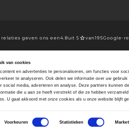
relaties geven ons een
4.8
uit 5
van
195
Google-re
ik van cookies
EIDERS
VOOR BEDRIJVEN
ontent en advertenties te personaliseren, om functies voor soci
Advies
erkeer te analyseren. Ook delen we informatie over uw gebruik
lichting
Stagebedrijven
or social media, adverteren en analyse. Deze partners kunnen 
rking
Agenda
ormatie die u aan ze heeft verstrekt of die ze hebben verzameld
 blogs
Nieuws & blogs
s. U gaat akkoord met onze cookies als u onze website blijft ge
I
Disclaimer
I
Mediapact
I
Contact
ent
Voorkeuren
Statistieken
Market