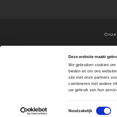
Onze 
Deze website maakt gebru
VOOR STUDENTEN
VOOR OPL
We gebruiken cookies om c
Stages
Advies
bieden en om ons websitev
Bedrijfsprofielen
Stagevoor
site met onze partners vo
Sollicitatietips
Samenwe
combineren met andere inf
FAQ
Nieuws &
uw gebruik van hun service
© 2026
Algemene
Privacy
I
I
Toestemmingsselectie
Mediastages
voorwaarden
statem
Noodzakelijk