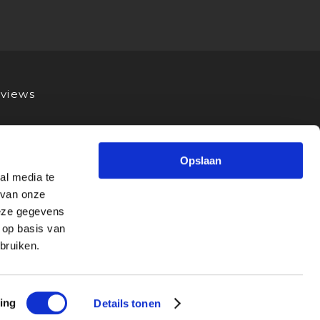
views
Opslaan
al media te
 van onze
deze gegevens
 op basis van
bruiken.
ing
Details tonen