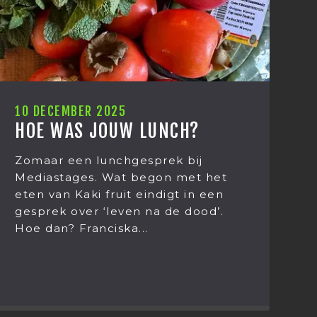
1 DECEMBER 2025
CARMEN DREYER, ONZE
NIEUWE MARKETEER
t
Ik ben Carmen Dreyer en vanaf
heden de nieuwe marketeer van
Mediastages. Het leek mij daarom
wel netjes om mezelf even voor te
stellen.