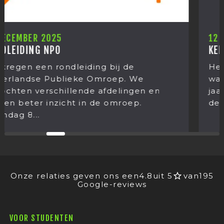
12 DECEMBER 2025
KERSTUITJE 2025
Het kerstuitje van Mediastages 202
was weer een grote verrassing wat 
n en
jaar gingen doen! Op donderdag 11
december stond het jaarlijkse...
Onze relaties geven ons een
4.8
uit 5
van
195
Google-reviews
VOOR STUDENTEN