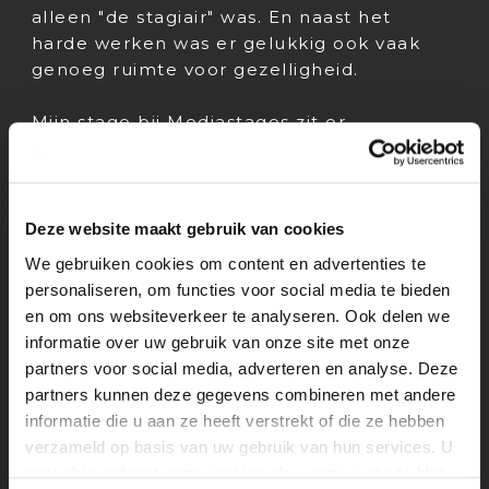
alleen "de stagiair" was. En naast het
harde werken was er gelukkig ook vaak
genoeg ruimte voor gezelligheid.
Mijn stage bij Mediastages zit er
inmiddels op, maar de ervaringen die ik
heb opgedaan neem ik nog lang mee.
Van het organiseren van de Dag van de
Mediastages tot het meedraaien in de
Deze website maakt gebruik van cookies
dagelijkse werkzaamheden: ik heb
We gebruiken cookies om content en advertenties te
ontzettend veel geleerd en plezier
personaliseren, om functies voor social media te bieden
gehad. Ik wil alle collega's bedanken voor
en om ons websiteverkeer te analyseren. Ook delen we
de gezellige tijd, de begeleiding en
informatie over uw gebruik van onze site met onze
natuurlijk alle lekkere hapjes die jullie
partners voor social media, adverteren en analyse. Deze
steeds meenamen! Mediastages zal voor
partners kunnen deze gegevens combineren met andere
mij altijd een bijzondere plek blijven waar
informatie die u aan ze heeft verstrekt of die ze hebben
ik mijn eerste echte stappen in het
verzameld op basis van uw gebruik van hun services. U
werkveld heb gezet.
gaat akkoord met onze cookies als u onze website blijft