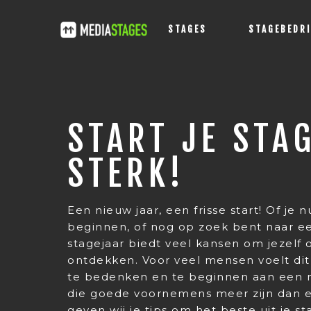
STAGES
STAGEBEDR
START JE STA
STERK!
Een nieuw jaar, een frisse start! Of je 
beginnen, of nog op zoek bent naar e
stagejaar biedt veel kansen om jezelf 
ontdekken. Voor veel mensen voelt d
te bedenken en te beginnen aan een ni
die goede voornemens meer zijn dan e
geven wij je tips om het beste uit je st