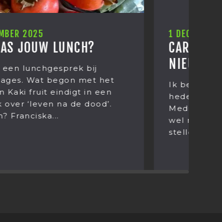
1 DECEMBER 2025
2
CARMEN DREYER, ONZE
E
NIEUWE MARKETEER
J
B
Ik ben Carmen Dreyer en vanaf
heden de nieuwe marketeer van
T
Mediastages. Het leek mij daarom
e
wel netjes om mezelf even voor te
v
stellen.
M
ie