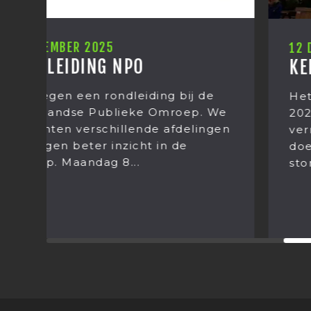
12 DECEMBER 2025
KERSTUITJE 2025
Het kerstuitje van Mediastages
e
2025. Het was weer een grote
en
verrassing wat we dit jaar gingen
doen! Op donderdag 11 december
stond het jaarlijkse...