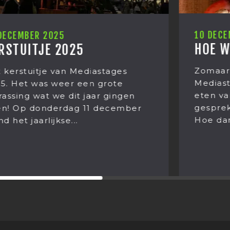
10 DECEMBER 2025
HOE WAS JOUW LUNCH?
Zomaar een lunchgesprek bij
Mediastages. Wat begon met het
eten van Kaki fruit eindigt in een
gesprek over ‘leven na de dood’.
Hoe dan? Franciska...