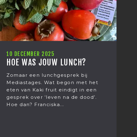
10 DECEMBER 2025
1
HOE WAS JOUW LUNCH?
C
N
Zomaar een lunchgesprek bij
Mediastages. Wat begon met het
I
eten van Kaki fruit eindigt in een
h
gesprek over ‘leven na de dood’.
M
Hoe dan? Franciska...
w
st