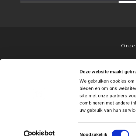
Onze 
Deze website maakt gebru
VOOR STUDENTEN
VOOR OPL
We gebruiken cookies om c
Stages
Advies
bieden en om ons websitev
Bedrijfsprofielen
Stagevoor
site met onze partners vo
Sollicitatietips
Samenwe
combineren met andere inf
FAQ
Nieuws &
uw gebruik van hun service
© 2026
Algemene
Privacy
I
I
Toestemmingsselectie
Mediastages
voorwaarden
statem
Noodzakelijk