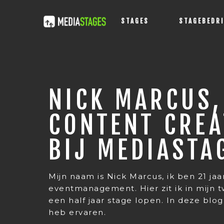
STAGES
STAGEBEDR
NICK MARCUS,
CONTENT CREA
BIJ MEDIASTA
Mijn naam is Nick Marcus, ik ben 21 j
eventmanagement. Hier zit ik in mijn t
een half jaar stage lopen. In deze blog
heb ervaren.