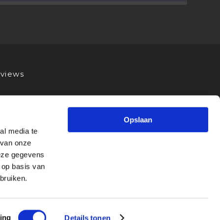
views
Opslaan
al media te
 van onze
deze gegevens
 op basis van
bruiken.
ing
Details tonen