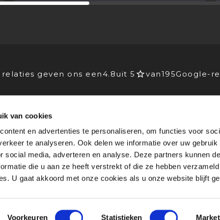
relaties geven ons een
4.8
uit 5
van
195
Google-re
ik van cookies
EIDERS
VOOR BEDRIJVEN
ontent en advertenties te personaliseren, om functies voor soci
Advies
erkeer te analyseren. Ook delen we informatie over uw gebruik
lichting
Stagebedrijven
or social media, adverteren en analyse. Deze partners kunnen 
rking
Agenda
ormatie die u aan ze heeft verstrekt of die ze hebben verzameld
 blogs
Nieuws & blogs
s. U gaat akkoord met onze cookies als u onze website blijft ge
I
Disclaimer
I
Mediapact
I
Contact
ent
Voorkeuren
Statistieken
Market