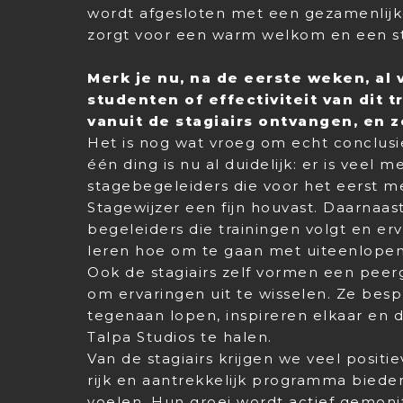
wordt afgesloten met een gezamenlijke
zorgt voor een warm welkom en een s
Merk je nu, na de eerste weken, al v
studenten of effectiviteit van dit t
vanuit de stagiairs ontvangen, en z
Het is nog wat vroeg om echt conclusie
één ding is nu al duidelijk: er is veel 
stagebegeleiders die voor het eerst me
Stagewijzer een fijn houvast. Daarnaas
begeleiders die trainingen volgt en erv
leren hoe om te gaan met uiteenlopend
Ook de stagiairs zelf vormen een pe
om ervaringen uit te wisselen. Ze bes
tegenaan lopen, inspireren elkaar en de
Talpa Studios te halen.
Van de stagiairs krijgen we veel posit
rijk en aantrekkelijk programma biede
voelen. Hun groei wordt actief gemoni