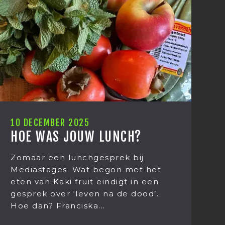
1 DECEMBER 2025
CARMEN DREYER, ONZE
NIEUWE MARKETEER
Ik ben Carmen Dreyer en vanaf
heden de nieuwe marketeer van
Mediastages. Het leek mij daarom
wel netjes om mezelf even voor te
stellen.