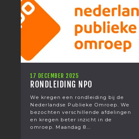
12 DECEMBER 2025
KERSTUITJE 2025
e
Het kerstuitje van Mediastages
 We
2025. Het was weer een grote
ngen
verrassing wat we dit jaar gingen
doen! Op donderdag 11 december
stond het jaarlijkse...