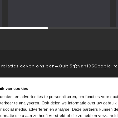
relaties geven ons een
4.8
uit 5
van
195
Google-re
ik van cookies
EIDERS
VOOR BEDRIJVEN
ontent en advertenties te personaliseren, om functies voor soci
Advies
erkeer te analyseren. Ook delen we informatie over uw gebruik
lichting
Stagebedrijven
or social media, adverteren en analyse. Deze partners kunnen 
rking
Agenda
ormatie die u aan ze heeft verstrekt of die ze hebben verzameld