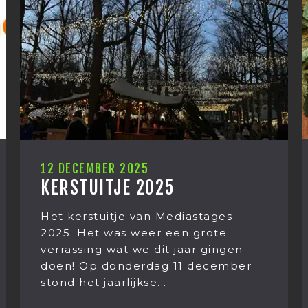
10 DECEMBER 2025
HOE WAS JOUW LUNCH?
Zomaar een lunchgesprek bij
Mediastages. Wat begon met het
eten van Kaki fruit eindigt in een
gesprek over ‘leven na de dood’.
Hoe dan? Franciska...