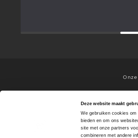
Onze 
Deze website maakt gebru
VOOR STUDENTEN
VOOR OPL
We gebruiken cookies om c
Stages
Advies
bieden en om ons websitev
Bedrijfsprofielen
Stagevoor
site met onze partners vo
Sollicitatietips
Samenwe
combineren met andere inf