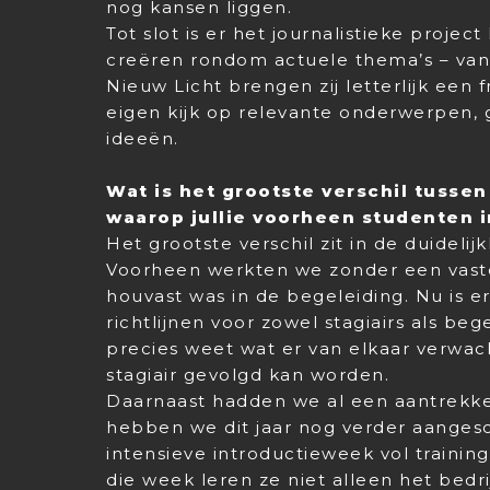
nog kansen liggen.
Tot slot is er het journalistieke projec
creëren rondom actuele thema’s – van 
Nieuw Licht brengen zij letterlijk een 
eigen kijk op relevante onderwerpen,
ideeën.
Wat is het grootste verschil tussen
waarop jullie voorheen studenten 
Het grootste verschil zit in de duidelij
Voorheen werkten we zonder een vaste
houvast was in de begeleiding. Nu is e
richtlijnen voor zowel stagiairs als be
precies weet wat er van elkaar verwac
stagiair gevolgd kan worden.
Daarnaast hadden we al een aantrekke
hebben we dit jaar nog verder aangesc
intensieve introductieweek vol trainin
die week leren ze niet alleen het bedr