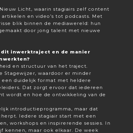
t Nieuw Licht, waarin stagiairs zelf content
artikelen en video’s tot podcasts. Met
frisse blik binnen de mediawereld: hun
 gemaakt door jong talent met nieuwe
 dit inwerktraject en de manier
inwerkten?
kheid en structuur van het traject.
 Stagewijzer, waardoor er minder
r een duidelijk format met heldere
geleiders. Dat zorgt ervoor dat iedereen
ht wordt en hoe de ontwikkeling van de
lijk introductieprogramma, maar dat
herpt. Iedere stagiair start met een
gen, workshops en inspirerende sessies. In
ijf kennen, maar ook elkaar. De week