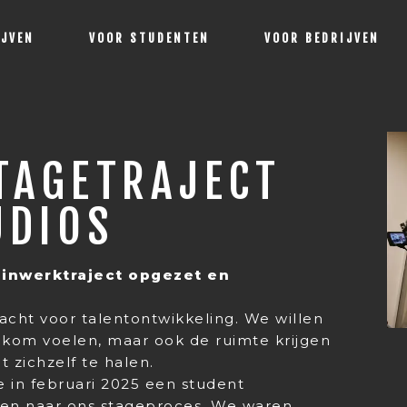
IJVEN
VOOR STUDENTEN
VOOR BEDRIJVEN
TAGETRAJECT
UDIOS
 inwerktraject opgezet en
acht voor talentontwikkeling. We willen
welkom voelen, maar ook de ruimte krijgen
t zichzelf te halen.
e in februari 2025 een student
en naar ons stageproces. We waren