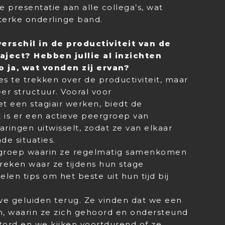
 presentatie aan alle collega’s, wat
terke onderlinge band.
erschil in de productiviteit van de
raject? Hebben jullie al inzichten
o ja, wat vonden zij ervan?
s te trekken over de productiviteit, maar
meer structuur. Vooral voor
t een stagiair werken, biedt de
t is er een actieve peergroep van
aringen uitwisselt, zodat ze van elkaar
e situaties.
ergroep waarin ze regelmatig samenkomen
preken waar ze tijdens hun stage
len tips om het beste uit hun tijd bij
ieve geluiden terug. Ze vinden dat we een
n, waarin ze zich gehoord en ondersteund
tord en we kijken voortdurend of ze