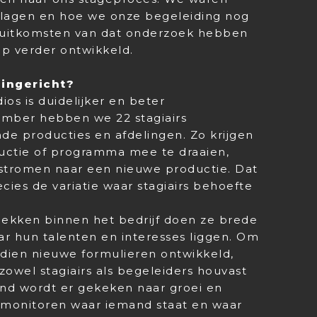
lagen en hoe we onze begeleiding nog
 uitkomsten van dat onderzoek hebben
ap verder ontwikkeld.
 ingericht?
ios is duidelijker en beter
ember hebben we 22 stagiairs
de producties en afdelingen. Zo krijgen
ductie of programma mee te draaien,
stromen naar een nieuwe productie. Dat
ecies de variatie waar stagiairs behoefte
lekken binnen het bedrijf doen ze brede
r hun talenten en interesses liggen. Om
dien nieuwe formulieren ontwikkeld,
owel stagiairs als begeleiders houvast
and wordt er gekeken naar groei en
 monitoren waar iemand staat en waar