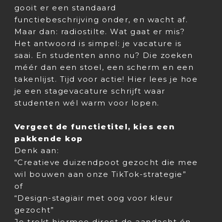
gooit er een standaard
functiebeschrijving onder, en wacht af.
Maar dan: radiostilte. Wat gaat er mis?
Het antwoord is simpel: je vacature is
saai. En studenten anno nu? Die zoeken
méér dan een stoel, een scherm en een
takenlijst. Tijd voor actie! Hier lees je hoe
je een stagevacature schrijft waar
studenten wél warm voor lopen.
Vergeet de functietitel, kies een
pakkende kop
Denk aan:
“Creatieve duizendpoot gezocht die mee
wil bouwen aan onze TikTok-strategie”
of
“Design-stagiair met oog voor kleur
gezocht”
Je trekt hiermee direct de aandacht én