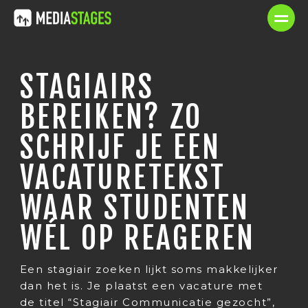
STAGIAIRS
BEREIKEN? ZO
SCHRIJF JE EEN
VACATURETEKST
WAAR STUDENTEN
WÉL OP REAGEREN
Een stagiair zoeken lijkt soms makkelijker
dan het is. Je plaatst een vacature met
de titel “Stagiair Communicatie gezocht”,