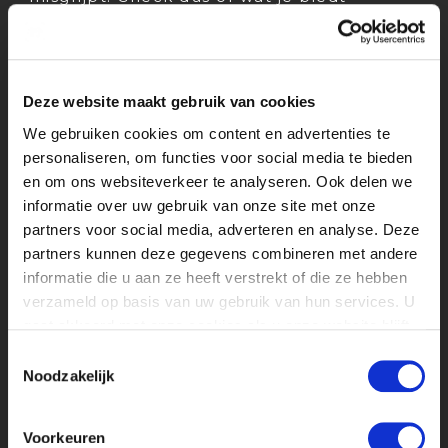
marktconform is. Richtlijn: tussen de €250
en €500 per maand binnen de media en
creatieve industrie.
Deze website maakt gebruik van cookies
Laat je huidige stagiair een vlog
We gebruiken cookies om content en advertenties te
maken
personaliseren, om functies voor social media te bieden
Vraag je huidige stagiair een korte vlog
en om ons websiteverkeer te analyseren. Ook delen we
op te nemen van een stagedag. Geen
informatie over uw gebruik van onze site met onze
gelikte video, maar gewoon authentiek.
partners voor social media, adverteren en analyse. Deze
Studenten willen weten:
partners kunnen deze gegevens combineren met andere
Wat voor werk je écht doet
informatie die u aan ze heeft verstrekt of die ze hebben
Hoe de sfeer is
verzameld op basis van uw gebruik van hun services. U
Of er lekkere koffie is (ja, echt)
gaat akkoord met onze cookies als u onze website blijft
Zo geef je een gezicht aan je vacature.
gebruiken.
Toestemmingsselectie
Bonuspunten voor humor!
Noodzakelijk
Voeg een kleurrijke, sprekende
Voorkeuren
afbeelding toe