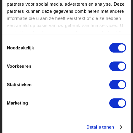
partners voor social media, adverteren en analyse. Deze
partners kunnen deze gegevens combineren met andere
informatie die u aan ze heeft verstrekt of die ze hebben
verzameld op basis van uw gebruik van hun services. U
gaat akkoord met onze cookies als u onze website blijft
gebruiken.
Toestemmingsselectie
Noodzakelijk
Voorkeuren
Statistieken
Marketing
Details tonen