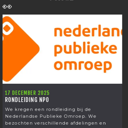
👀
12 DECEMBER 2025
KERSTUITJE 2025
Het kerstuitje van Mediastages
de
was weer een grote verrassing 
. We
jaar gingen doen! Op donderdag
ngen en