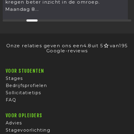
december stond het jaarlijkse...
oep.
Onze relaties geven ons een
4.8
uit 5
van
195
Google-reviews
VOOR STUDENTEN
Stages
Bedrijfsprofielen
Sollicitatietips
FAQ
VOOR OPLEIDERS
Advies
Stagevoorlichting