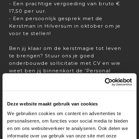
- Een prachtige vergoeding van bruto €
17,50 per uur.
- Een persoonlijk gesprek met de
Kerstman in Hilversum in oktober om je
voor te stellen!
Ben jij klaar om de kerstmagie tot leven
te brengen? Stuur ons je goed
onderbouwde sollicitatie met CV en wie
weet ben jij binnenkort de ‘Personal
Assistant van de Kerstman’!
Solliciteren kan tot en met 20 oktober
2024
Deze website maakt gebruik van cookies
Emailadres: info@mediastages.nl
We gebruiken cookies om content en advertenties te
Locatie gesprek: Hilversum
personaliseren, om functies voor social media te bieden
Publicatie datum: 07 oktober 2024
en om ons websiteverkeer te analyseren. Ook delen we
informatie over uw gebruik van onze site met onze