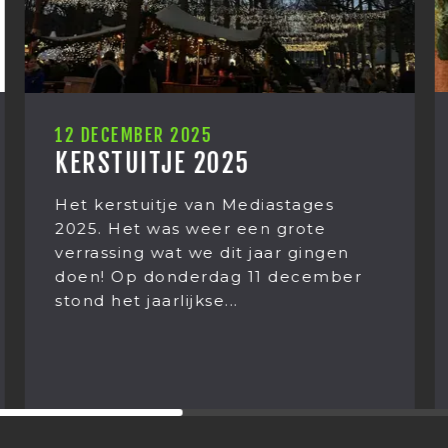
10 DECEMBER 2025
HOE WAS JOUW LUNCH?
Zomaar een lunchgesprek bij
Mediastages. Wat begon met het
eten van Kaki fruit eindigt in een
gesprek over ‘leven na de dood’.
Hoe dan? Franciska...