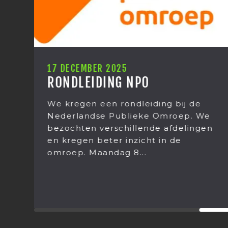
12 DECEMBER 2025
KERSTUITJE 2025
Het kerstuitje van Mediastages
e
2025. Het was weer een grote
en
verrassing wat we dit jaar gingen
doen! Op donderdag 11 december
stond het jaarlijkse...