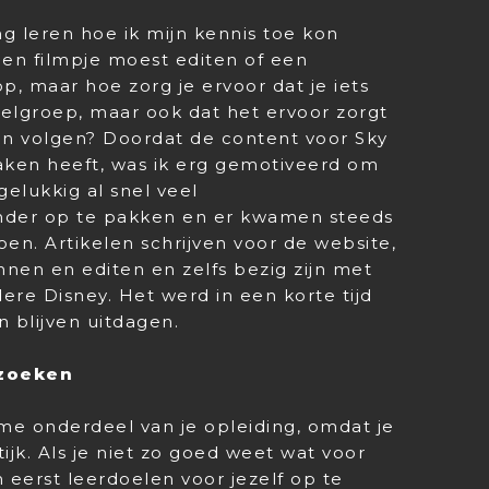
ing leren hoe ik mijn kennis toe kon
e een filmpje moest editen of een
, maar hoe zorg je ervoor dat je iets
oelgroep, maar ook dat het ervoor zorgt
 en volgen? Doordat de content voor Sky
aken heeft, was ik erg gemotiveerd om
gelukkig al snel veel
ander op te pakken en er kwamen steeds
en. Artikelen schrijven voor de website,
nnen en editen en zelfs bezig zijn met
re Disney. Het werd in een korte tijd
 blijven uitdagen.
 zoeken
ame onderdeel van je opleiding, omdat je
tijk. Als je niet zo goed weet wat voor
m eerst leerdoelen voor jezelf op te