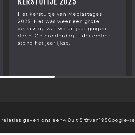
HOE WAS JOUW LUNCH
Zomaar een lunchgesprek bi
astages
Mediastages. Wat begon me
 grote
eten van Kaki fruit eindigt i
ar gingen
gesprek over ‘leven na de d
 december
Hoe dan? Franciska...
relaties geven ons een
4.8
uit 5
van
195
Google-re