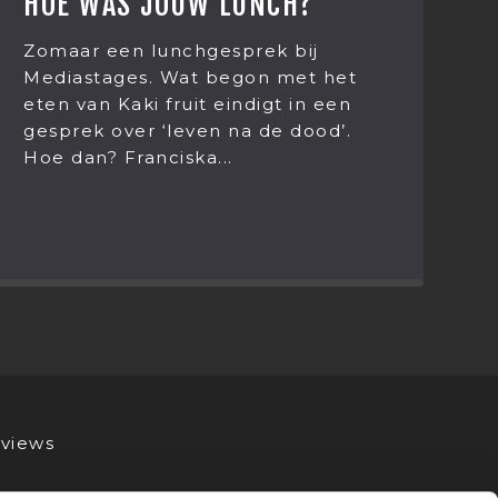
?
CARMEN DREYER, ONZE
NIEUWE MARKETEER
j
t het
Ik ben Carmen Dreyer en vanaf
n een
heden de nieuwe marketeer va
ood’.
Mediastages. Het leek mij daar
wel netjes om mezelf even voor
stellen.
views