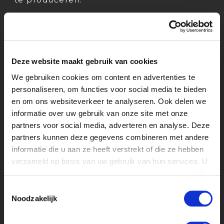
7. Productieassistent: ondersteunt de
producer en andere crewleden bij
verschillende taken tijdens de productie.
Deze website maakt gebruik van cookies
8. Casting Director: helpt bij het vinden
We gebruiken cookies om content en advertenties te
van de juiste acteurs of castleden voor
personaliseren, om functies voor social media te bieden
een productie.
en om ons websiteverkeer te analyseren. Ook delen we
informatie over uw gebruik van onze site met onze
9. Art Director: verantwoordelijk voor het
partners voor social media, adverteren en analyse. Deze
visuele ontwerp van de sets, kostuums en
partners kunnen deze gegevens combineren met andere
andere visuele elementen van een
informatie die u aan ze heeft verstrekt of die ze hebben
productie.
verzameld op basis van uw gebruik van hun services. U
gaat akkoord met onze cookies als u onze website blijft
10. Special Effects Supervisor:
gebruiken.
Toestemmingsselectie
verantwoordelijk voor het ontwerpen en
Noodzakelijk
coördineren van alle visuele effecten die
nodig zijn voor de productie.