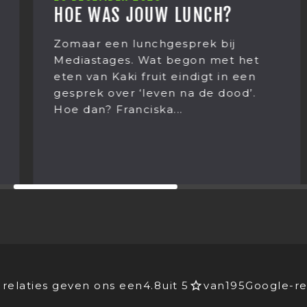
HOE WAS JOUW LUNCH?
Zomaar een lunchgesprek bij
Mediastages. Wat begon met het
eten van Kaki fruit eindigt in een
gesprek over ‘leven na de dood’.
Hoe dan? Franciska...
relaties geven ons een
4.8
uit 5
van
195
Google-re