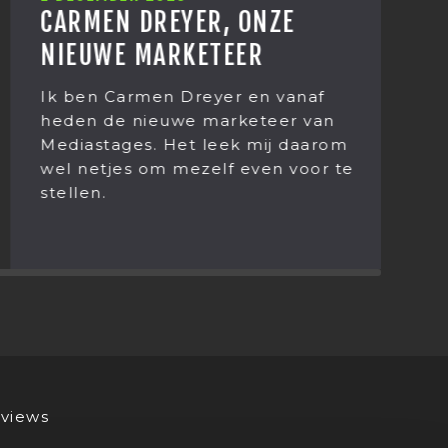
CARMEN DREYER, ONZE
E
NIEUWE MARKETEER
J
B
Ik ben Carmen Dreyer en vanaf
heden de nieuwe marketeer van
T
Mediastages. Het leek mij daarom
e
wel netjes om mezelf even voor te
v
stellen.
M
ie
views