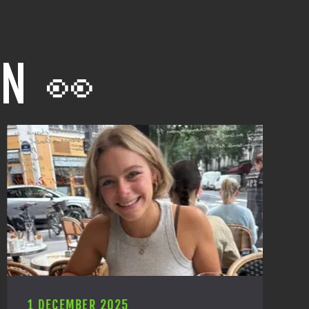
N 👀
1 DECEMBER 2025
2