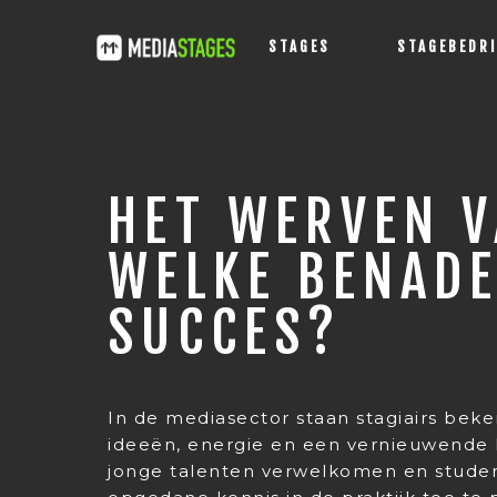
STAGES
STAGEBEDR
HET WERVEN V
WELKE BENADE
SUCCES?
In de mediasector staan stagiairs beke
ideeën, energie en een vernieuwende k
jonge talenten verwelkomen en stude