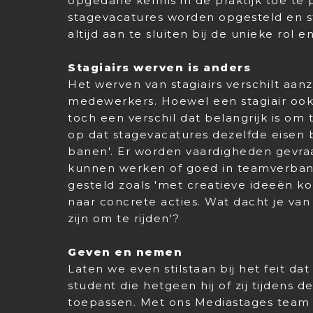
opgedane kennis in de praktijk toe te
stagevacatures worden opgesteld en s
altijd aan te sluiten bij de unieke rol 
Stagiairs werven is anders
Het werven van stagiairs verschilt aanz
medewerkers. Hoewel een stagiair ook
toch een verschil dat belangrijk is om
op dat stagevacatures dezelfde eisen 
banen'. Er worden vaardigheden gevraag
kunnen werken of goed in teamverband
gesteld zoals 'met creatieve ideeën 
naar concrete acties. Wat dacht je van d
zijn om te rijden'?
Geven en nemen
Laten we even stilstaan bij het feit dat
student die hetgeen hij of zij tijdens d
toepassen. Met ons Mediastages team 