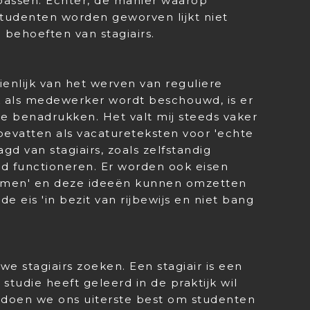
 passen. Echter, de manier waarop
tudenten worden geworven lijkt niet
en behoeften van stagiairs.
ienlijk van het werven van reguliere
 als medewerker wordt beschouwd, is er
 te benadrukken. Het valt mij steeds vaker
bevatten als vacatureteksten voor 'echte
d van stagiairs, zoals zelfstandig
 functioneren. Er worden ook eisen
komen' en deze ideeën kunnen omzetten
e eis 'in bezit van rijbewijs en niet bang
 we stagiairs zoeken. Een stagiair is een
e studie heeft geleerd in de praktijk wil
doen we ons uiterste best om studenten