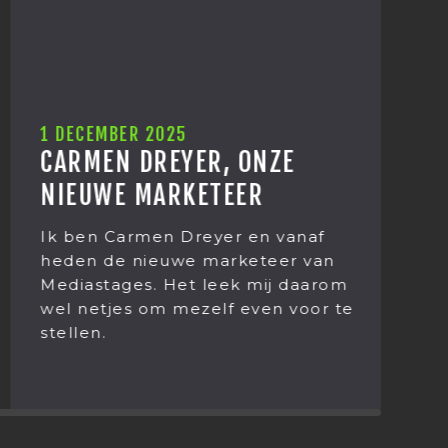
1 DECEMBER 2025
2
CARMEN DREYER, ONZE
E
NIEUWE MARKETEER
J
B
Ik ben Carmen Dreyer en vanaf
heden de nieuwe marketeer van
T
Mediastages. Het leek mij daarom
e
wel netjes om mezelf even voor te
v
stellen.
M
ie