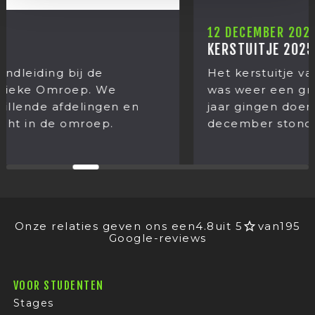
12 DECEMBER 2025
KERSTUITJE 2025
Het kerstuitje van Mediastages 202
was weer een grote verrassing wat 
n en
jaar gingen doen! Op donderdag 11
december stond het jaarlijkse...
Onze relaties geven ons een
4.8
uit 5
van
195
Google-reviews
VOOR STUDENTEN
Stages