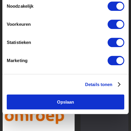
Toestemmingsselectie
Noodzakelijk
WEBREDACTIE STAGE BIJ VPRO CINEMA
Voorkeuren
NOG MEER
STAGE
VERHALEN
Statistieken
👀
Marketing
Details tonen
Opslaan