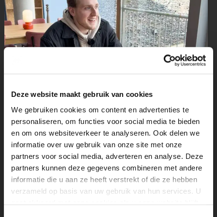
Deze website maakt gebruik van cookies
We gebruiken cookies om content en advertenties te
personaliseren, om functies voor social media te bieden
en om ons websiteverkeer te analyseren. Ook delen we
informatie over uw gebruik van onze site met onze
partners voor social media, adverteren en analyse. Deze
partners kunnen deze gegevens combineren met andere
informatie die u aan ze heeft verstrekt of die ze hebben
verzameld op basis van uw gebruik van hun services. U
gaat akkoord met onze cookies als u onze website blijft
FABIAN DAMS VERTELT OVER ZIJN
gebruiken.