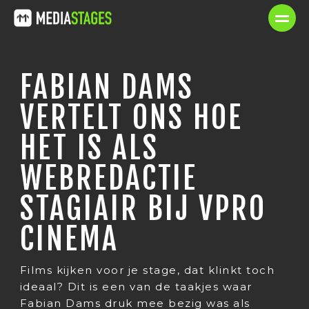
FABIAN DAMS
VERTELT ONS HOE
HET IS ALS
WEBREDACTIE
STAGIAIR BIJ VPRO
CINEMA
Films kijken voor je stage, dat klinkt toch
ideaal? Dit is een van de taakjes waar
Fabian Dams druk mee bezig was als