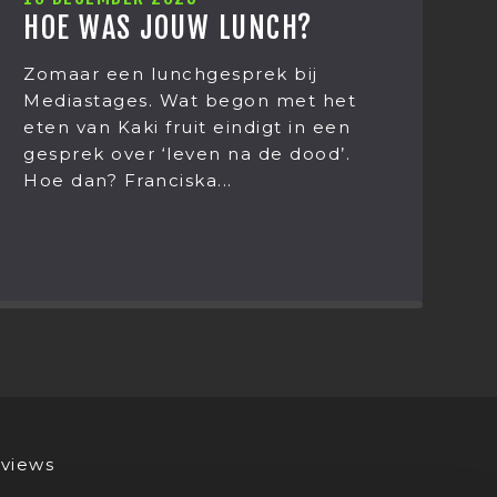
HOE WAS JOUW LUNCH?
C
N
Zomaar een lunchgesprek bij
Mediastages. Wat begon met het
I
eten van Kaki fruit eindigt in een
h
gesprek over ‘leven na de dood’.
M
Hoe dan? Franciska...
w
st
views