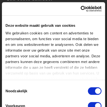
Terugkijkend op de stage heb ik een erg
leuke tijd gehad. Ik vond het vooral leuk
om continu bezig te zijn in het werkveld
en dat ik de keus had om twee functies
Deze website maakt gebruik van cookies
uit te mogen voeren. Ik raad een stage bij
We gebruiken cookies om content en advertenties te
EndemolShine Nederland om deze
personaliseren, om functies voor social media te bieden
redenen ook zeker aan. Je wordt door
en om ons websiteverkeer te analyseren. Ook delen we
zowel het bedrijf als het team met open
informatie over uw gebruik van onze site met onze
armen ontvangen. Daarnaast bood
partners voor social media, adverteren en analyse. Deze
Mediastages een goede ondersteuning
partners kunnen deze gegevens combineren met andere
wat erg fijn was.
informatie die u aan ze heeft verstrekt of die ze hebben
Publicatie datum: 18 juli 2022
verzameld op basis van uw gebruik van hun services. U
gaat akkoord met onze cookies als u onze website blijft
gebruiken.
Toestemmingsselectie
Noodzakelijk
Voorkeuren