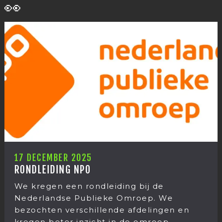
👀
12 DECEMB
ER 2025
KERSTUIT
ING NPO
Het kerst
 een rondleiding bij de
was weer 
dse Publieke Omroep. We
jaar ging
 verschillende afdelingen en
december s
ter inzicht in de omroep.