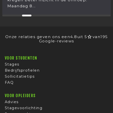
...
Onze relaties geven ons een
4.8
uit 5
van
195
Google-reviews
VOOR STUDENTEN
Stages
Bedrijfsprofielen
Sollicitatietips
FAQ
VOOR OPLEIDERS
Advies
Stagevoorlichting