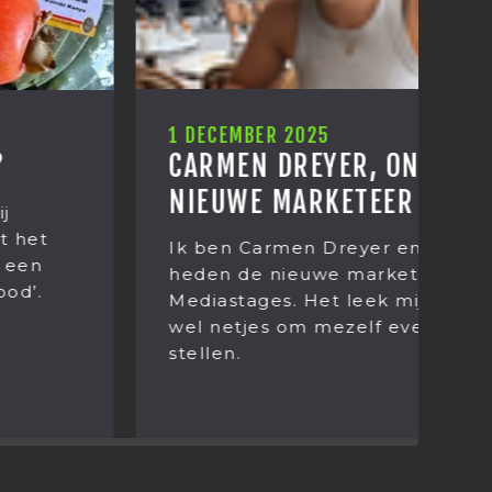
1 DECEMBER 2025
2
CARMEN DREYER, ONZE
E
NIEUWE MARKETEER
J
B
Ik ben Carmen Dreyer en vanaf
heden de nieuwe marketeer van
T
Mediastages. Het leek mij daarom
e
wel netjes om mezelf even voor te
v
stellen.
M
ie