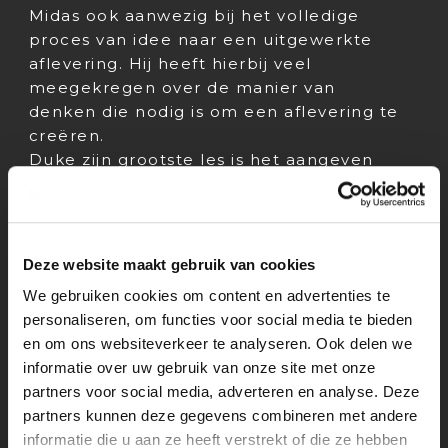
Midas ook aanwezig bij het volledige
proces van idee naar een uitgewerkte
aflevering. Hij heeft hierbij veel
meegekregen over de manier van
denken die nodig is om een aflevering te
creëren.
Duke zijn grootste les is het aangeven
van je grenzen. Hij is heel precies in zijn
werk en wilt het ook zo leuk en mooi
mogelijk maken. ‘Soms merkte je dat het
wel allemaal heel erg veel werd, dan
Deze website maakt gebruik van cookies
moet je duidelijk voor jezelf maken dat
We gebruiken cookies om content en advertenties te
dit je grenzen zijn en hier ga je verder
personaliseren, om functies voor social media te bieden
niet overheen.’
en om ons websiteverkeer te analyseren. Ook delen we
informatie over uw gebruik van onze site met onze
VERGEET NOOIT DAT JE EEN STAGIAIR
partners voor social media, adverteren en analyse. Deze
BENT
partners kunnen deze gegevens combineren met andere
BOOS kan soms heftige momenten
informatie die u aan ze heeft verstrekt of die ze hebben
hebben en daarom is begeleiding dan