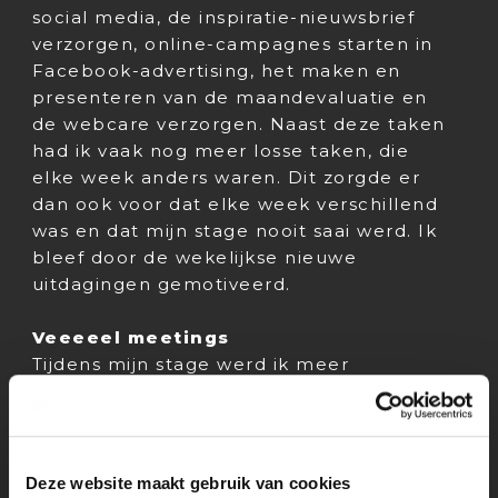
social media, de inspiratie-nieuwsbrief
verzorgen, online-campagnes starten in
Facebook-advertising, het maken en
presenteren van de maandevaluatie en
de webcare verzorgen. Naast deze taken
had ik vaak nog meer losse taken, die
elke week anders waren. Dit zorgde er
dan ook voor dat elke week verschillend
was en dat mijn stage nooit saai werd. Ik
bleef door de wekelijkse nieuwe
uitdagingen gemotiveerd.
Veeeeel meetings
Tijdens mijn stage werd ik meer
behandeld als volwaardig medewerker
dan stagiaire. Ik mocht grote projecten
oppakken. Zo kreeg ik de taak op me om
de gehele promotie van Magazine De
Deze website maakt gebruik van cookies
Verwondering te verzorgen en hier online