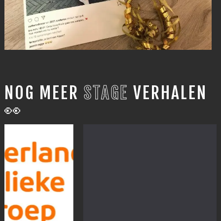
NOG MEER
STAGE
VERHALEN
👀