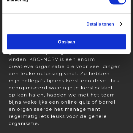
contact met mijn team en andere
collega’s voelde het niet alsof ik iets
miste. Het enige wat ik door het
coronavirus heb misgelopen is het
Details tonen
bijwonen van opnames of draaidagen. Dit
had ik erg interessant gevonden. Toch
Opslaan
heb ik mijn weg in het online werken
gedurende mijn stage zeker kunnen
vinden. KRO-NCRV is een enorm
creatieve organisatie die voor veel dingen
een leuke oplossing vindt. Zo hebben
mijn collega’s tijdens kerst een drive-thru
georganiseerd waarin je je kerstpakket
op kon halen, hadden we met het team
bijna wekelijks een online quiz of borrel
en organiseerde het management
regelmatig iets leuks voor de gehele
organisatie.