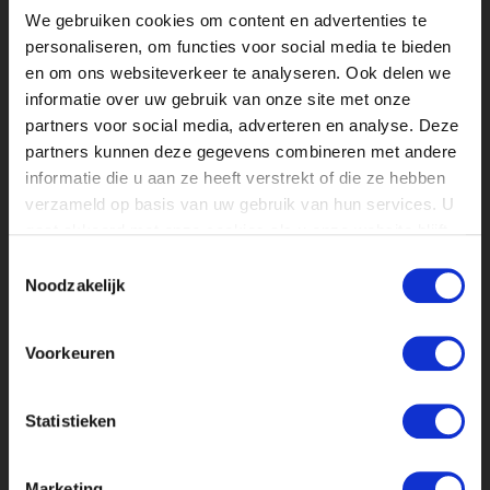
We gebruiken cookies om content en advertenties te
campagne van te maken. Ook kreeg ik
personaliseren, om functies voor social media te bieden
verschillende programmatitels zoals
en om ons websiteverkeer te analyseren. Ook delen we
Nieuwe Boeren, Doodstil en Code Rood.
informatie over uw gebruik van onze site met onze
Ik mocht de content verzinnen en maken
partners voor social media, adverteren en analyse. Deze
voor deze programma’s. Ik heb hierdoor
partners kunnen deze gegevens combineren met andere
veel meetings gehad met verschillende
informatie die u aan ze heeft verstrekt of die ze hebben
collega’s van andere afdelingen en zelfs
verzameld op basis van uw gebruik van hun services. U
meetings gehad met externe
gaat akkoord met onze cookies als u onze website blijft
mediabedrijven zoals Strix of NPO. Ook
gebruiken.
deze ervaring heeft mij meer geleerd
Toestemmingsselectie
Noodzakelijk
over de mediawereld.
Stagelopen in Corona-tijden
Voorkeuren
Stagelopen in tijden van corona is
natuurlijk anders dan normaal. Ik kan
zeggen dat ik ondanks het vele
Statistieken
thuiswerken alsnog onwijs veel heb
kunnen leren. Dankzij het dagelijks
Marketing