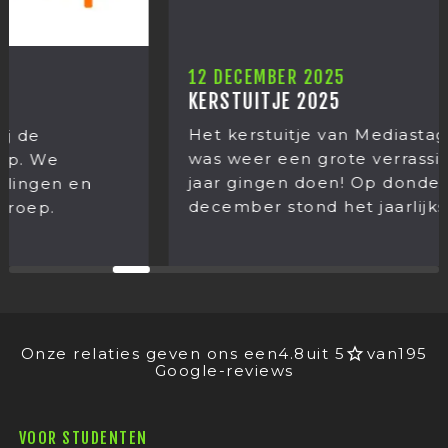
12 DECEMBER 2025
KERSTUITJE 2025
Het kerstuitje van Mediastages 2025. Het
was weer een grote verrassing wat we dit
jaar gingen doen! Op donderdag 11
december stond het jaarlijkse...
Onze relaties geven ons een
4.8
uit 5
van
195
Google-reviews
VOOR STUDENTEN